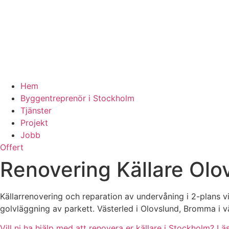
Hem
Byggentreprenör i Stockholm
Tjänster
Projekt
Jobb
Offert
Renovering Källare Olo
Källarrenovering och reparation av undervåning i 2-plans vi
golvläggning av parkett. Västerled i Olovslund, Bromma i 
Vill ni ha hjälp med att renovera er källare i Stockholm? Lä