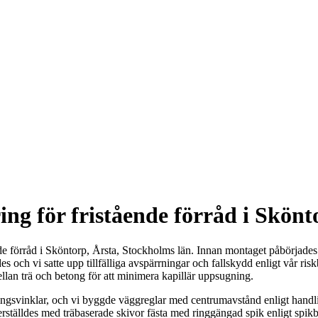
ng för fristående förråd i Skönt
nde förråd i Sköntorp, Årsta, Stockholms län. Innan montaget påbörjades
s och vi satte upp tillfälliga avspärrningar och fallskydd enligt vår ri
llan trä och betong för att minimera kapillär uppsugning.
ringsvinklar, och vi byggde väggreglar med centrumavstånd enligt hand
ställdes med träbaserade skivor fästa med ringgängad spik enligt spikb