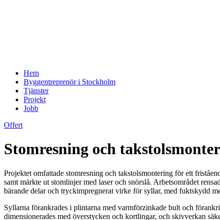
Hem
Byggentreprenör i Stockholm
Tjänster
Projekt
Jobb
Offert
Stomresning och takstolsmonteri
Projektet omfattade stomresning och takstolsmontering för ett friståe
samt märkte ut stomlinjer med laser och snörslå. Arbetsområdet rensade
bärande delar och tryckimpregnerat virke för syllar, med fuktskydd me
Syllarna förankrades i plintarna med varmförzinkade bult och förank
dimensionerades med överstycken och kortlingar, och skivverkan säker