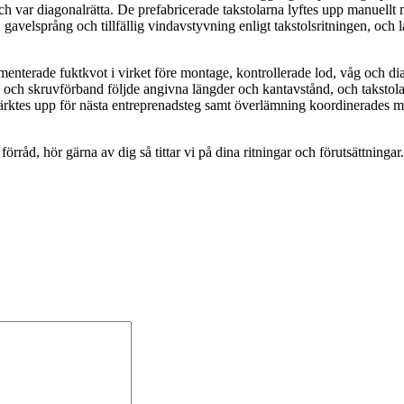
h var diagonalrätta. De prefabricerade takstolarna lyftes upp manuellt m
velsprång och tillfällig vindavstyvning enligt takstolsritningen, och l
umenterade fuktkvot i virket före montage, kontrollerade lod, våg och 
k- och skruvförband följde angivna längder och kantavstånd, och taksto
ial märktes upp för nästa entreprenadsteg samt överlämning koordinerades
förråd, hör gärna av dig så tittar vi på dina ritningar och förutsättningar.