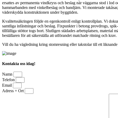
ersattes av permanenta vindkryss och beslag när väggarna stod i lod oc
hammarbanden med vinkelbeslag och bandjärn. Vi monterade takåsar, ga
väderskydda konstruktionen under byggtiden.
Kvalitetssäkringen följde en egenkontroll enligt kontrollplan. Vi dok
samtliga infästningar och beslag. Fixpunkter i betong provdrogs, spi
tillfälliga stöttor togs bort. Slutligen städades arbetsplatsen, mater
beställaren för att säkerställa att utförandet matchade ritning och krav.
Vill du ha vägledning kring stomresning eller takstolar till ett liknande 
Kontakta oss idag!
Namn
Telefon
Email
Adress + Ort