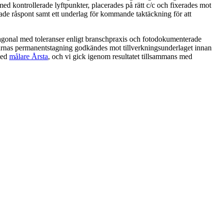
ed kontrollerade lyftpunkter, placerades på rätt c/c och fixerades mot
ade råspont samt ett underlag för kommande taktäckning för att
diagonal med toleranser enligt branschpraxis och fotodokumenterade
larnas permanentstagning godkändes mot tillverkningsunderlaget innan
 med
målare Årsta
, och vi gick igenom resultatet tillsammans med